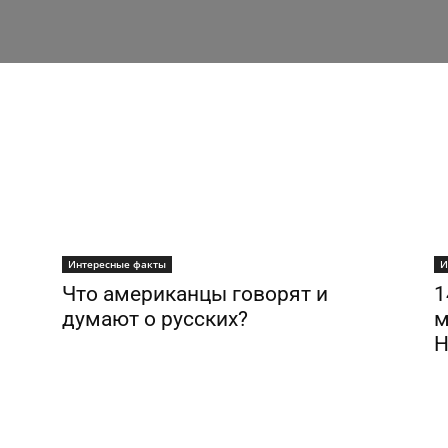
Интересные факты
И
Что американцы говорят и
1
думают о русских?
м
Н