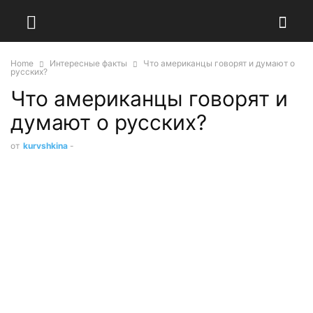
Home
Интересные факты
Что американцы говорят и думают о
русских?
Что американцы говорят и
думают о русских?
от
kuryshkina
-