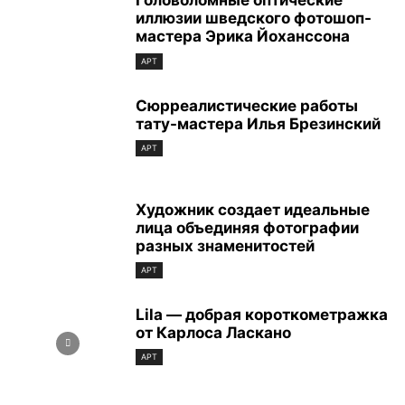
Головоломные оптические
иллюзии шведского фотошоп-
мастера Эрика Йоханссона
АРТ
Сюрреалистические работы
тату-мастера Илья Брезинский
АРТ
Художник создает идеальные
лица объединяя фотографии
разных знаменитостей
АРТ
Lila — добрая короткометражка
от Карлоса Ласкано
АРТ