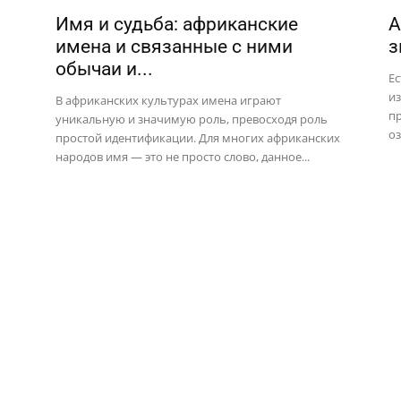
Имя и судьба: африканские
А
имена и связанные с ними
з
обычаи и...
Е
из
В африканских культурах имена играют
пр
уникальную и значимую роль, превосходя роль
оз
простой идентификации. Для многих африканских
народов имя — это не просто слово, данное...