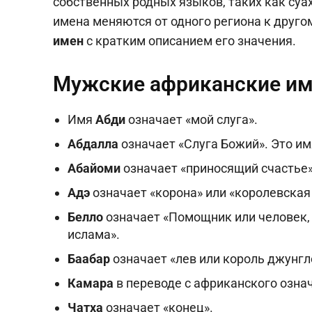
собственных родных языков, таких как суах
имена меняются от одного региона к друго
имен
с кратким описанием его значения.
Мужские африканские и
Имя
Абди
означает «мой слуга».
Абдалла
означает «Слуга Божий». Это им
Абайоми
означает «приносящий счастье»
Адэ
означает «корона» или «королевская
Белло
означает «Помощник или человек,
ислама».
Баабар
означает «лев или король джунгл
Камара
в переводе с африканского означ
Чатха
означает «конец».