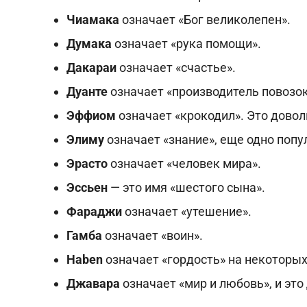
Чиамака
означает «Бог великолепен».
Думака
означает «рука помощи».
Дакараи
означает «счастье».
Дуанте
означает «производитель повозок
Эффиом
означает «крокодил». Это довол
Элиму
означает «знание», еще одно попу
Эрасто
означает «человек мира».
Эссьен
— это имя «шестого сына».
Фараджи
означает «утешение».
Гамба
означает «воин».
Haben
означает «гордость» на некоторы
Джавара
означает «мир и любовь», и эт