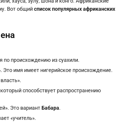
или, хауса, зулу, шона и конго. Африканские
му. Вот общий
список популярных африканских
мена
я по происхождению из суахили.
. Это имя имеет нигерийское происхождение.
 власть».
 который способствует распространению
ей». Это вариант
Бабара
.
ает «учитель».