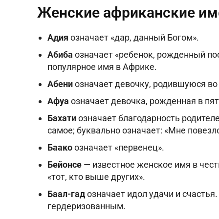
Женские африканские им
Адия
означает «дар, данный Богом».
Абиба
означает «ребенок, рожденный пос
популярное имя в Африке.
Абени
означает девочку, родившуюся во
Афуа
означает девочка, рожденная в пят
Бахати
означает благодарность родителе
самое; буквально означает: «Мне повезло
Баако
означает «первенец».
Бейонсе
— известное женское имя в чест
«тот, кто выше других».
Баал-гад
означает идол удачи и счастья.
гердеризованным.