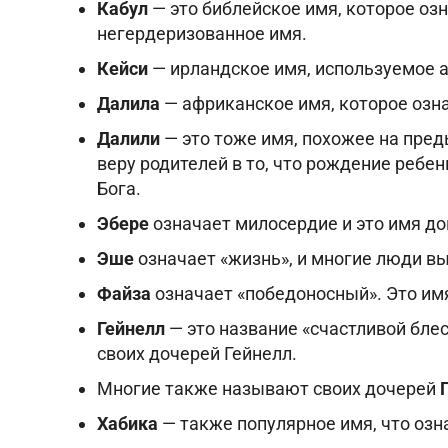
Кабул
— это библейское имя, которое оз
негердеризованное имя.
Кейси
— ирландское имя, используемое а
Далила
— африканское имя, которое озна
Далили
— это тоже имя, похожее на пред
веру родителей в то, что рождение ребен
Бога.
Эбере
означает милосердие и это имя до
Эше
означает «жизнь», и многие люди вы
Файза
означает «победоносный». Это им
Гейнелл
— это название «счастливой бле
своих дочерей Гейнелл.
Многие также называют своих дочерей
Хабика
— также популярное имя, что озн