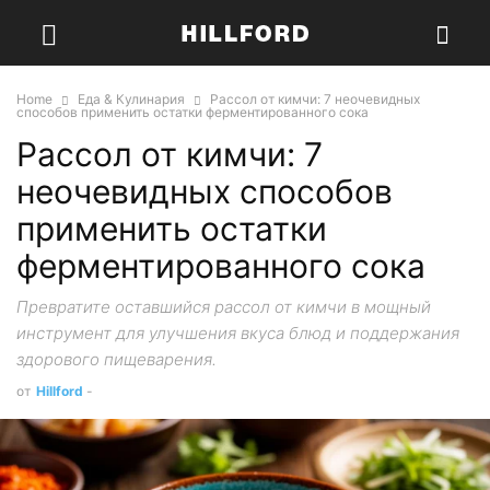
Home
Еда & Кулинария
Рассол от кимчи: 7 неочевидных
способов применить остатки ферментированного сока
Рассол от кимчи: 7
неочевидных способов
применить остатки
ферментированного сока
Превратите оставшийся рассол от кимчи в мощный
инструмент для улучшения вкуса блюд и поддержания
здорового пищеварения.
от
Hillford
-