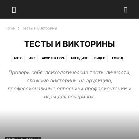
Home
Тесты и Викторины
ТЕСТЫ И ВИКТОРИНЫ
АВТО
АРТ
АРХИТЕКТУРА
БРЕНДИНГ
ВИДЕО
ГОРОД
ДИЗАЙН
ДОБРО
ДОМ
ЕДА & КУЛИНАРИЯ
ЖИВОТНЫЕ
Проверь себя: психологические тесты личности,
ЖИЗНЬ
ИЛЛЮСТРАЦИИ
ИНТЕРЕСНЫЕ ФАКТЫ
ИСТОРИЯ
сложные викторины на эрудицию,
КАРЬЕРА
КИНО
КНИГИ
КУЛЬТУРА
ЛАЙФХАК
ЛУЧШЕЕ
профессиональные опросники профориентации и
ЛЮДИ
МЕДИЦИНА
МОДА & СТИЛЬ
МУЗЫКА
НАУКА
игры для вечеринок.
ОБРАЗОВАНИЕ
ОБЩЕСТВО
ПОЛИТИКА
ПОПУЛЯРНОЕ
ПРОИСШЕСТВИЯ
ПСИХОЛОГИЯ
РАБОТА ПОРТАЛА
РАЗВЛЕЧЕНИЯ
РАЗНОЕ
РЕКЛАМА
СМЕШНОЕ
СОБЫТИЯ
ТЕСТЫ И ВИКТОРИНЫ
ТЕХНОЛОГИИ
ФОТОГРАФИЯ