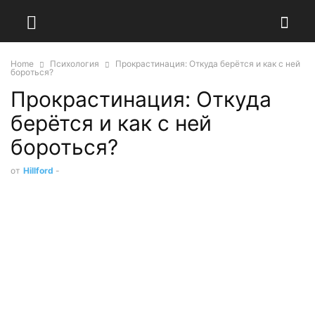
Home
Психология
Прокрастинация: Откуда берётся и как с ней
бороться?
Прокрастинация: Откуда
берётся и как с ней
бороться?
от
Hillford
-