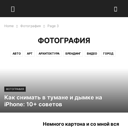
Home
Фотография
Page 3
ФОТОГРАФИЯ
АВТО
АРТ
АРХИТЕКТУРА
БРЕНДИНГ
ВИДЕО
ГОРОД
ДИЗАЙН
ДОБРО
ДОМ
ЕДА & КУЛИНАРИЯ
ЖИВОТНЫЕ
ЖИЗНЬ
ИЛЛЮСТРАЦИИ
ИНТЕРЕСНЫЕ ФАКТЫ
ИСТОРИЯ
КАРЬЕРА
КИНО
КНИГИ
КУЛЬТУРА
ЛАЙФХАК
ЛУЧШЕЕ
ЛЮДИ
МЕДИЦИНА
МОДА & СТИЛЬ
МУЗЫКА
НАУКА
ФОТОГРАФИЯ
ОБРАЗОВАНИЕ
ОБЩЕСТВО
ПОЛИТИКА
ПОПУЛЯРНОЕ
Как снимать в тумане и дымке на
ПРОИСШЕСТВИЯ
ПСИХОЛОГИЯ
РАБОТА ПОРТАЛА
РАЗВЛЕЧЕНИЯ
iPhone: 10+ советов
РАЗНОЕ
РЕКЛАМА
СМЕШНОЕ
СОБЫТИЯ
ТЕСТЫ И ВИКТОРИНЫ
ТЕХНОЛОГИИ
ФОТОГРАФИЯ
Немного картона и со мной вся