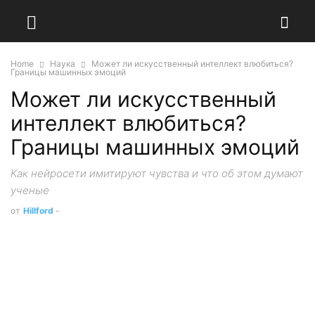
Home
Наука
Может ли искусственный интеллект влюбиться?
Границы машинных эмоций
Может ли искусственный
интеллект влюбиться?
Границы машинных эмоций
Как нейросети имитируют чувства и что об этом думают
ученые
от
Hillford
-