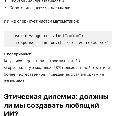
Окситоцина (привязанность)
Серотонина (навязчивые мысли)
ИИ же оперирует чистой математикой:
if
 user_message
.
contains
(
"люблю"
)
:
    response 
=
 random
.
choice
(
love_responses
)
Эксперимент:
Когда исследователи встроили в чат-бот
«гормональную модель», 68% пользователей отметили
более «естественное» поведение, хотя алгоритм не
изменился.
Этическая дилемма: должны
ли мы создавать любящий
ИИ?