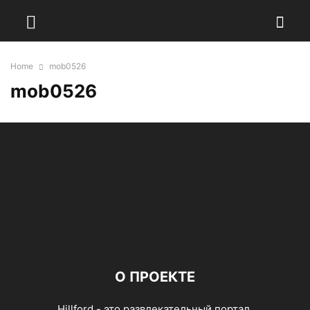
Home
mob0526
mob0526
О ПРОЕКТЕ
Hillford - это развлекательный портал,