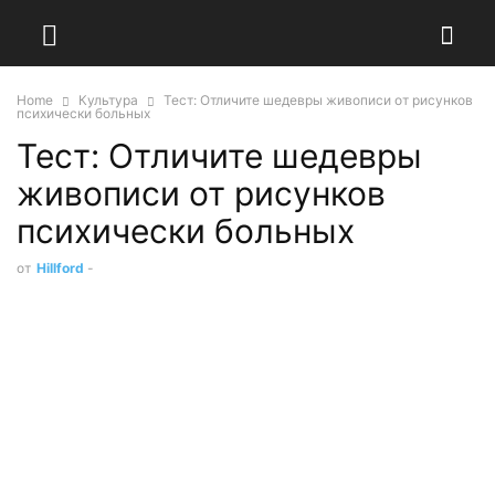
Home
Культура
Тест: Отличите шедевры живописи от рисунков
психически больных
Тест: Отличите шедевры
живописи от рисунков
психически больных
от
Hillford
-