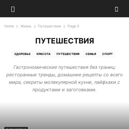
Home
Жизнь
Путешествия
Page 3
ПУТЕШЕСТВИЯ
ЗДОРОВЬЕ
КРАСОТА
ПУТЕШЕСТВИЯ
СЕМЬЯ
СПОРТ
Гастрономические путешествия без границ:
ресторанные тренды, домашние рецепты со всего
мира, секреты молекулярной кухни, лайфхаки с
продуктами и заготовками.