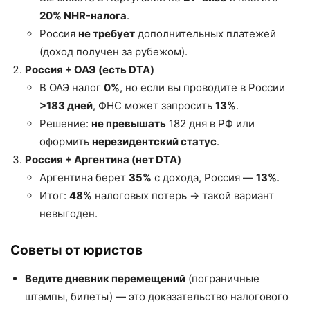
20% NHR-налога
.
Россия
не требует
дополнительных платежей
(доход получен за рубежом).
Россия + ОАЭ (есть DTA)
В ОАЭ налог
0%
, но если вы проводите в России
>183 дней
, ФНС может запросить
13%
.
Решение:
не превышать
182 дня в РФ или
оформить
нерезидентский статус
.
Россия + Аргентина (нет DTA)
Аргентина берет
35%
с дохода, Россия —
13%
.
Итог:
48%
налоговых потерь → такой вариант
невыгоден.
Советы от юристов
Ведите дневник перемещений
(пограничные
штампы, билеты) — это доказательство налогового