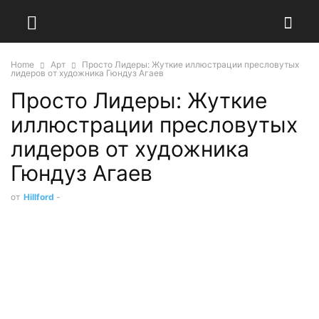
Home
Арт
Просто Лидеры: Жуткие иллюстрации пресловутых
лидеров от художника Гюндуз Агаев
Просто Лидеры: Жуткие
иллюстрации пресловутых
лидеров от художника
Гюндуз Агаев
от
Hillford
-