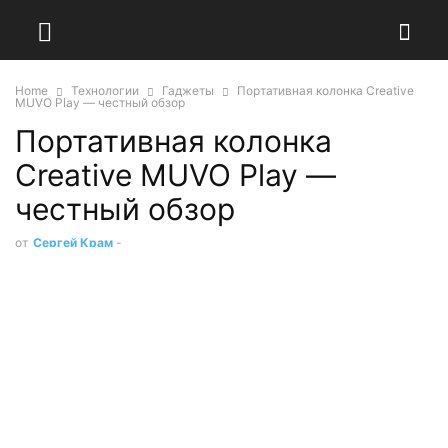
Home
Технологии
Гаджеты
Портативная колонка Creative
MUVO Play — честный обзор
Портативная колонка
Creative MUVO Play —
честный обзор
от
Сергей Крам
-