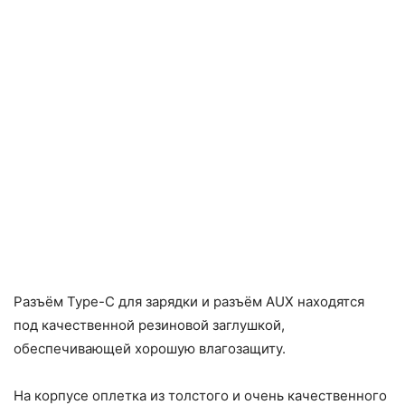
MUVO Play чёрный, вид сверху
Разъём Type-C для зарядки и разъём AUX находятся
под качественной резиновой заглушкой,
обеспечивающей хорошую влагозащиту.
MUVO Play оранжевый, внешний вид
На корпусе оплетка из толстого и очень качественного