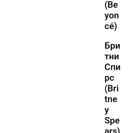
(Be
yon
cé)
Бри
тни
Спи
рс
(Bri
tne
y
Spe
ars)