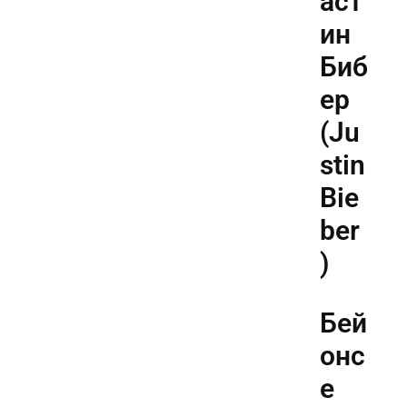
аст
ин
Биб
ер
(Ju
stin
Bie
ber
)
Бей
онс
е