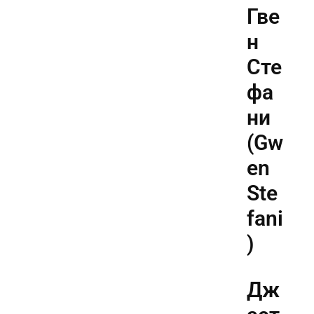
Гве
н
Сте
фа
ни
(Gw
en
Ste
fani
)
Дж