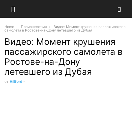
Home
Происшествия
Видео: Момент крушения пассажирского
самолета в Ростове-на-Дону летевшего из Дубая
Видео: Момент крушения
пассажирского самолета в
Ростове-на-Дону
летевшего из Дубая
от
Hillford
-