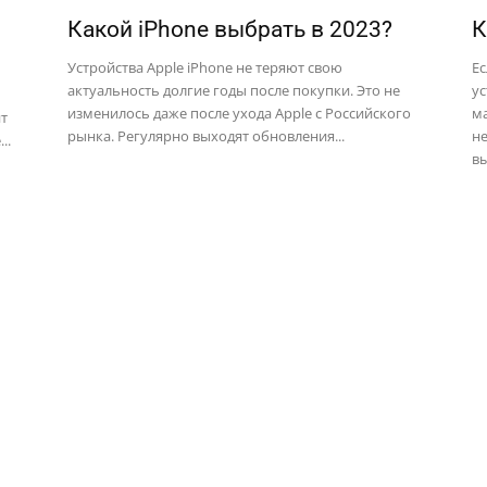
Какой iPhone выбрать в 2023?
К
Устройства Apple iPhone не теряют свою
Ес
актуальность долгие годы после покупки. Это не
ус
изменилось даже после ухода Apple с Российского
м
ит
рынка. Регулярно выходят обновления...
не
..
вы