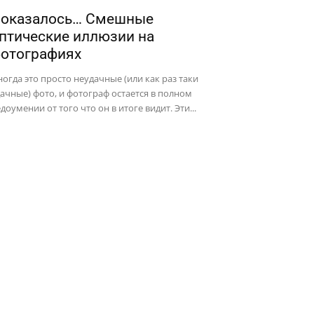
оказалось… Смешные
птические иллюзии на
отографиях
огда это просто неудачные (или как раз таки
ачные) фото, и фотограф остается в полном
доумении от того что он в итоге видит. Эти...