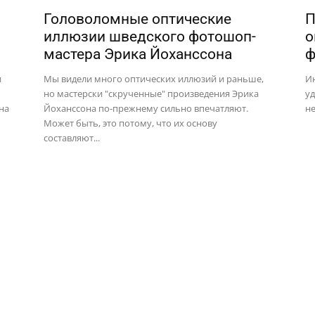
Головоломные оптические
П
иллюзии шведского фотошоп-
о
мастера Эрика Йоханссона
ф
и
Мы видели много оптических иллюзий и раньше,
Ин
но мастерски "скрученные" произведения Эрика
уд
на
Йоханссона по-прежнему сильно впечатляют.
не
Может быть, это потому, что их основу
составляют...