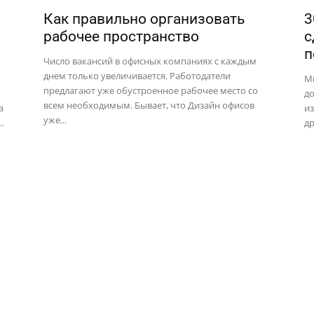
Как правильно организовать
3
рабочее пространство
с
п
Число вакансий в офисных компаниях с каждым
днем только увеличивается. Работодатели
Мы
предлагают уже обустроенное рабочее место со
д
всем необходимым. Бывает, что Дизайн офисов
а
из
уже...
.
др