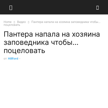
Home
Видео
Пантера напала на хозяина заповедника чтобы…
поцеловать
Пантера напала на хозяина
заповедника чтобы…
поцеловать
от
Hillford
-