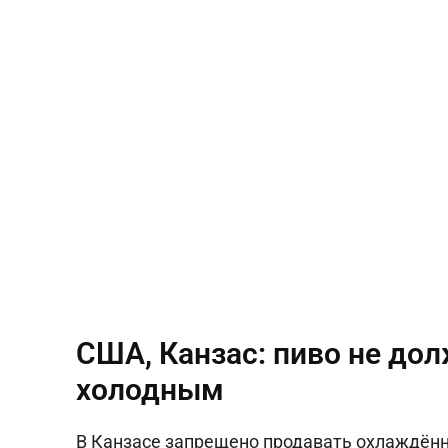
США, Канзас: пиво не д
холодным
В Канзасе запрещено продавать охлаждённо