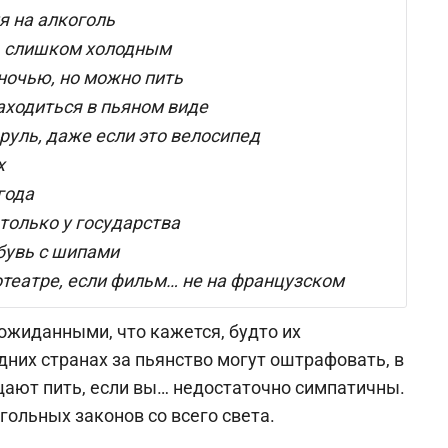
я на алкоголь
… слишком холодным
 ночью, но можно пить
аходиться в пьяном виде
руль, даже если это велосипед
х
года
только у государства
бувь с шипами
отеатре, если фильм… не на французском
жиданными, что кажется, будто их
дних странах за пьянство могут оштрафовать, в
ещают пить, если вы… недостаточно симпатичны.
ольных законов со всего света.